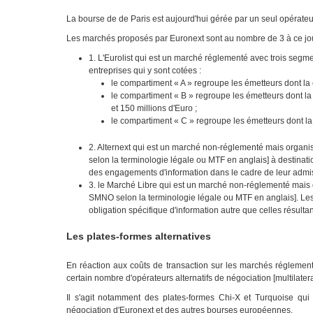
La bourse de de Paris est aujourd'hui gérée par un seul opérat
Les marchés proposés par Euronext sont au nombre de 3 à ce jou
1. L'Eurolist qui est un marché réglementé avec trois segmen
entreprises qui y sont cotées :
le compartiment « A » regroupe les émetteurs dont la c
le compartiment « B » regroupe les émetteurs dont la 
et 150 millions d'Euro ;
le compartiment « C » regroupe les émetteurs dont la c
2. Alternext qui est un marché non-réglementé mais organi
selon la terminologie légale ou MTF en anglais] à destinat
des engagements d'information dans le cadre de leur admi
3. le Marché Libre qui est un marché non-réglementé mais 
SMNO selon la terminologie légale ou MTF en anglais]. Les
obligation spécifique d'information autre que celles résultan
Les plates-formes alternatives
En réaction aux coûts de transaction sur les marchés réglemen
certain nombre d'opérateurs alternatifs de négociation [multilateral
Il s'agit notamment des plates-formes Chi-X et Turquoise qui 
négociation d'Euronext et des autres bourses européennes.