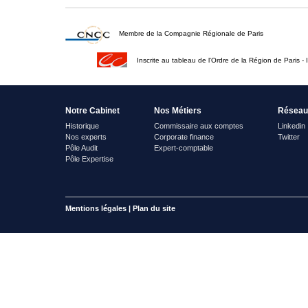
Membre de la Compagnie Régionale de Paris
Inscrite au tableau de l'Ordre de la Région de Paris - 
Notre Cabinet
Nos Métiers
Réseau
Historique
Commissaire aux comptes
Linkedin
Nos experts
Corporate finance
Twitter
Pôle Audit
Expert-comptable
Pôle Expertise
Mentions légales
|
Plan du site